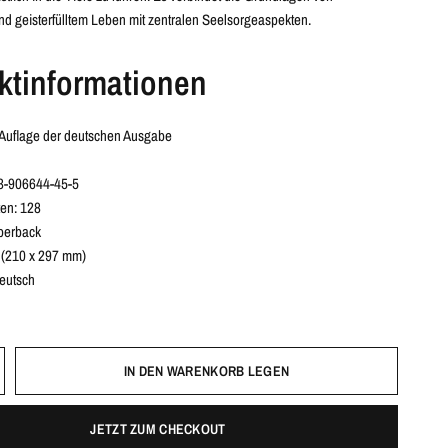
nd geisterfülltem Leben mit zentralen Seelsorgeaspekten.
ktinformationen
. Auflage der deutschen Ausgabe
3-906644-45-5
ten: 128
perback
 (210 x 297 mm)
eutsch
IN DEN WARENKORB LEGEN
JETZT ZUM CHECKOUT