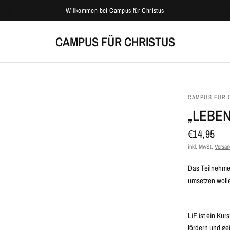
Willkommen bei Campus für Christus
CAMPUS FÜR CHRISTUS
CAMPUS FÜR 
„LEBEN
€14,95
inkl. MwSt.
Versan
Das Teilnehmerh
umsetzen woll
LiF ist ein Ku
fördern und gei